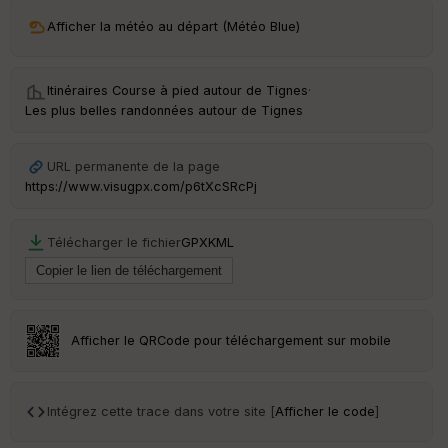
ri
v
Afficher la météo au départ (Météo Blue)
é
e
Itinéraires Course à pied autour de
Tignes
·
C
Les plus belles randonnées autour de Tignes
ou
le
ur
URL permanente de la page
https://www.visugpx.com/p6tXcSRcPj
Télécharger le fichier
GPX
KML
Ep
ai
ss
eu
r
Afficher le QRCode pour téléchargement sur mobile
Tr
an
sp
Intégrez cette trace dans votre site [
Afficher le code
]
ar
en