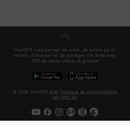
VisuGPX vous permet de créer, de suivre sur le
terrain, d'analyser et de partager vos itinéraires
GPS de façon simple et gratuite
© 2026 VisuGPX
Aide
Politique de confidentialité
API
GPX 3D