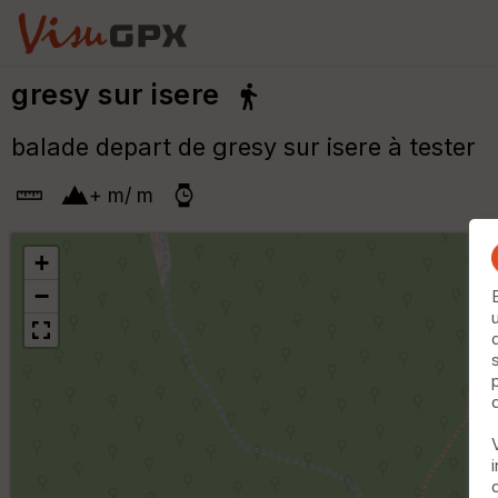
gresy sur isere
balade depart de gresy sur isere à tester
+
m
/
m
+
−