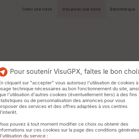
Créer une trace
Visualiser une trace
Bibliothèque
Pour soutenir VisuGPX, faites le bon choi
En cliquant sur "accepter" vous autorisez l'utilisation de cookies à
usage technique nécessaires au bon fonctionnement du site, ainsi
que l'utilisation d'autres cookies (éventuellement tiers) à des fins
statistiques ou de personnalisation des annonces pour vous
proposer des services et des offres adaptées à vos centres
d'interêt.
Vous pouvez à tout moment modifier ce choix ou obtenir des
informations sur ces cookies sur la page des conditions générale
d'utilisation du service :