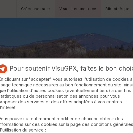
Créer une trace
Visualiser une trace
Bibliothèque
Pour soutenir VisuGPX, faites le bon choi
En cliquant sur "accepter" vous autorisez l'utilisation de cookies à
usage technique nécessaires au bon fonctionnement du site, ainsi
que l'utilisation d'autres cookies (éventuellement tiers) à des fins
statistiques ou de personnalisation des annonces pour vous
proposer des services et des offres adaptées à vos centres
d'interêt.
Vous pouvez à tout moment modifier ce choix ou obtenir des
informations sur ces cookies sur la page des conditions générale
d'utilisation du service :