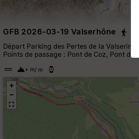
GFB 2026-03-19 Valserhône
Départ Parking des Pertes de la Valserine
Points de passage : Pont de Coz, Pont de C
+
m
/
m
+
−