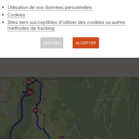
Utilisation de vos données personnelles
Cookies
Sites tiers succeptibles d'utiliser des cookies ou autres
méthodes de tracking
REFUSER
ACCEPTER
onfort, Pont des Pierres, Confort, Lancrans