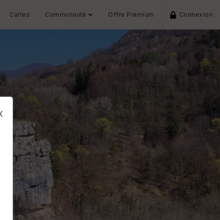
Cartes
Communauté
Offre Premium
Connexion
x
s