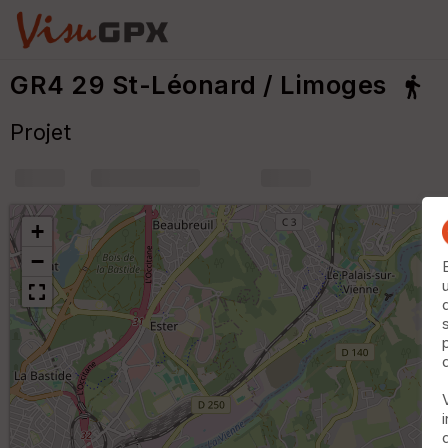
GR4 29 St-Léonard / Limoges
Projet
+
m
+
−