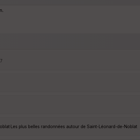
n.
57
oblat
·
Les plus belles randonnées autour de Saint-Léonard-de-Noblat