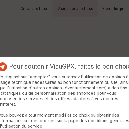
Créer une trace
Visualiser une trace
Bibliothèque
Pour soutenir VisuGPX, faites le bon choi
En cliquant sur "accepter" vous autorisez l'utilisation de cookies à
usage technique nécessaires au bon fonctionnement du site, ainsi
que l'utilisation d'autres cookies (éventuellement tiers) à des fins
statistiques ou de personnalisation des annonces pour vous
proposer des services et des offres adaptées à vos centres
d'interêt.
Vous pouvez à tout moment modifier ce choix ou obtenir des
informations sur ces cookies sur la page des conditions générale
d'utilisation du service :