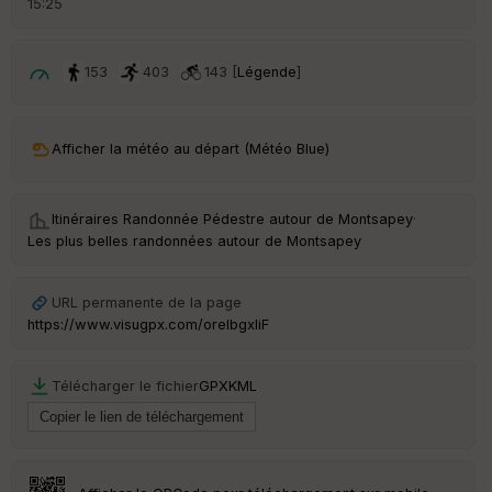
15:25
é
p
ar
t
153
403
143 [
Légende
]
ar
ri
v
Afficher la météo au départ (Météo Blue)
é
e
Itinéraires Randonnée Pédestre autour de
Montsapey
·
C
Les plus belles randonnées autour de Montsapey
ou
le
ur
URL permanente de la page
https://www.visugpx.com/orelbgxIiF
Télécharger le fichier
GPX
KML
Ep
ai
ss
eu
r