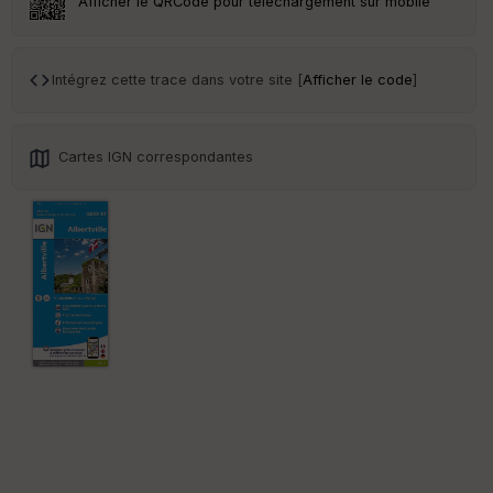
Afficher le QRCode pour téléchargement sur mobile
Tr
an
sp
Intégrez cette trace dans votre site [
Afficher le code
]
ar
en
ce
Cartes IGN correspondantes
Po
int
illé
s
S
e
n
s
St
re
et
Vi