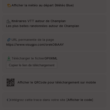
ri
v
Afficher la météo au départ (Météo Blue)
é
e
Itinéraires VTT autour de
Champlan
·
C
Les plus belles randonnées autour de Champlan
ou
le
ur
URL permanente de la page
https://www.visugpx.com/orekO8iAAY
Télécharger le fichier
GPX
KML
Ep
ai
ss
eu
r
Afficher le QRCode pour téléchargement sur mobile
Tr
an
sp
Intégrez cette trace dans votre site [
Afficher le code
]
ar
en