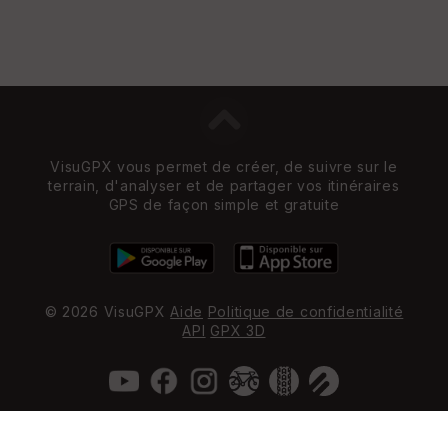
VisuGPX vous permet de créer, de suivre sur le
terrain, d'analyser et de partager vos itinéraires
GPS de façon simple et gratuite
© 2026 VisuGPX
Aide
Politique de confidentialité
API
GPX 3D