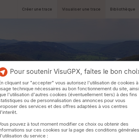
Créer une trace
Visualiser une trace
Bibliothèque
Pour soutenir VisuGPX, faites le bon choi
En cliquant sur "accepter" vous autorisez l'utilisation de cookies à
usage technique nécessaires au bon fonctionnement du site, ainsi
que l'utilisation d'autres cookies (éventuellement tiers) à des fins
statistiques ou de personnalisation des annonces pour vous
proposer des services et des offres adaptées à vos centres
d'interêt.
Vous pouvez à tout moment modifier ce choix ou obtenir des
informations sur ces cookies sur la page des conditions générale
d'utilisation du service :