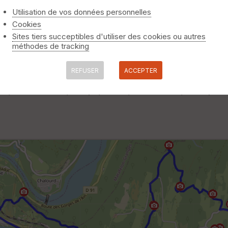
Utilisation de vos données personnelles
Cookies
Sites tiers succeptibles d'utiliser des cookies ou autres
méthodes de tracking
REFUSER
ACCEPTER
ile, Belvédère, Napt, Vers, Solomiat, Chape