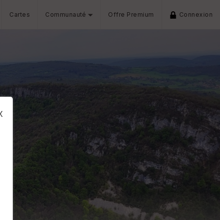
Cartes
Communauté
Offre Premium
Connexion
x
s