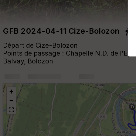
GFB 2024-04-11 Cize-Bolozon
Départ de Cize-Bolozon
Points de passage : Chapelle N.D. de l'Eto
Balvay, Bolozon
+
m
+
−