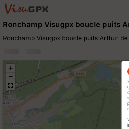
Ronchamp Visugpx boucle puits A
Ronchamp Visugpx boucle puits Arthur de
+
−