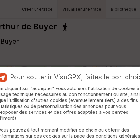
Créer une trace
Visualiser une trace
Bibliothèque
rthur de Buyer
 Buyer
Pour soutenir VisuGPX, faites le bon choi
En cliquant sur "accepter" vous autorisez l'utilisation de cookies à
usage technique nécessaires au bon fonctionnement du site, ainsi
que l'utilisation d'autres cookies (éventuellement tiers) à des fins
statistiques ou de personnalisation des annonces pour vous
proposer des services et des offres adaptées à vos centres
d'interêt.
Vous pouvez à tout moment modifier ce choix ou obtenir des
informations sur ces cookies sur la page des conditions générale