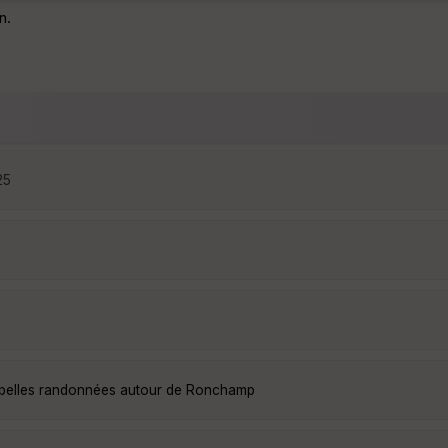
n.
25
 belles randonnées autour de Ronchamp