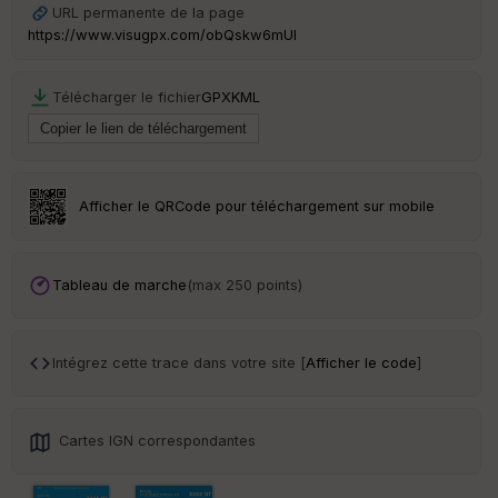
P
URL permanente de la page
OI
https://www.visugpx.com/obQskw6mUl
C
Télécharger le fichier
GPX
KML
ou
le
ur
Afficher le QRCode pour téléchargement sur mobile
Ep
ai
Tableau de marche
(max 250 points)
ss
eu
r
Intégrez cette trace dans votre site [
Afficher le code
]
Tr
an
sp
Cartes IGN correspondantes
ar
en
ce