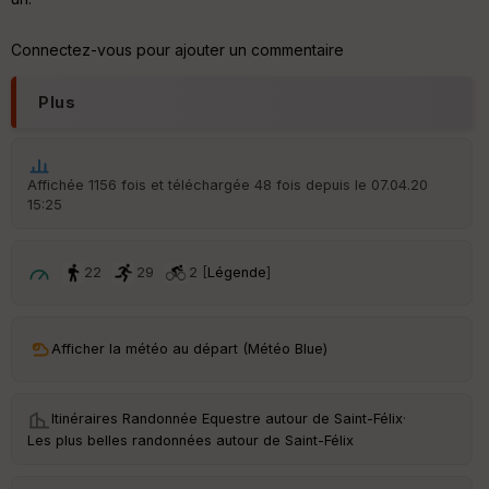
er
tu
re
Connectez-vous pour ajouter un commentaire
IG
N
Plus
Aff
ic
he
r
Affichée 1156 fois et téléchargée 48 fois depuis le 07.04.20
d
15:25
é
p
ar
t
22
29
2 [
Légende
]
ar
ri
v
Afficher la météo au départ (Météo Blue)
é
e
Itinéraires Randonnée Equestre autour de
Saint-Félix
·
Fil
Les plus belles randonnées autour de Saint-Félix
tr
e