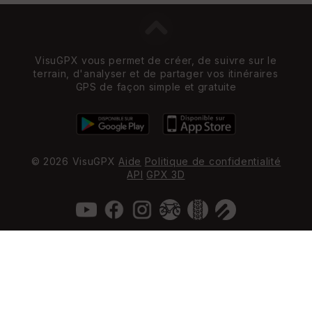
VisuGPX vous permet de créer, de suivre sur le
terrain, d'analyser et de partager vos itinéraires
GPS de façon simple et gratuite
© 2026 VisuGPX
Aide
Politique de confidentialité
API
GPX 3D