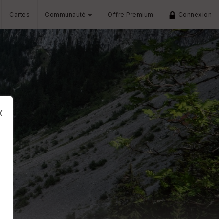
Cartes
Communauté
Offre Premium
Connexion
x
s