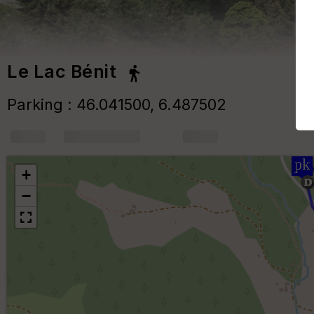
Le Lac Bénit
Parking : 46.041500, 6.487502
+
m
+
−