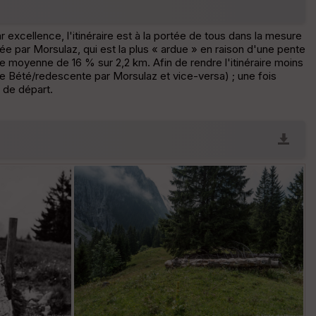
r
d
é
r excellence, l'itinéraire est à la portée de tous dans la mesure
p
ée par Morsulaz, qui est la plus « ardue » en raison d'une pente
ar
e moyenne de 16 % sur 2,2 km. Afin de rendre l'itinéraire moins
t
 Bété/redescente par Morsulaz et vice-versa) ; une fois
g de départ.
ar
ri
v
é
e
Fil
tr
e
P
OI
C
ou
le