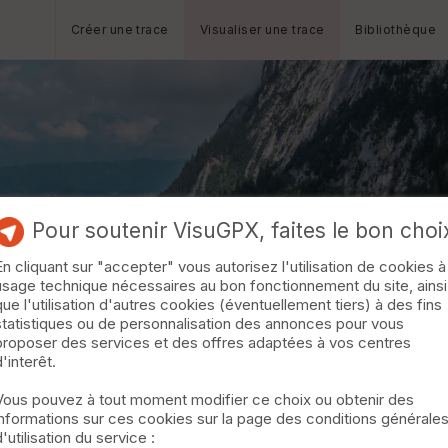
Créer une trace
Visualiser une trace
Bibliothèque
Pour soutenir VisuGPX, faites le bon choi
En cliquant sur "accepter" vous autorisez l'utilisation de cookies à
usage technique nécessaires au bon fonctionnement du site, ainsi
que l'utilisation d'autres cookies (éventuellement tiers) à des fins
statistiques ou de personnalisation des annonces pour vous
proposer des services et des offres adaptées à vos centres
d'interêt.
Vous pouvez à tout moment modifier ce choix ou obtenir des
informations sur ces cookies sur la page des conditions générale
d'utilisation du service :