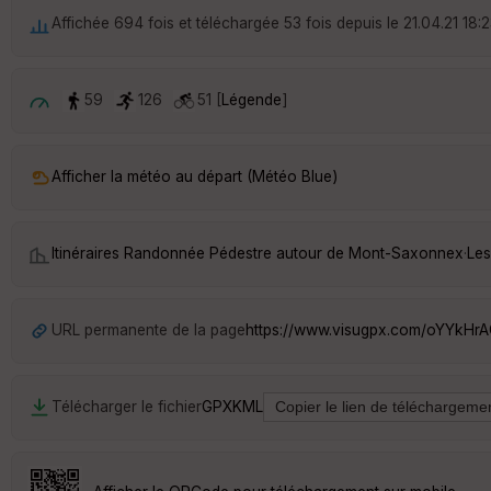
Affichée 694 fois et téléchargée 53 fois depuis le 21.04.21 18:
59
126
51 [
Légende
]
Afficher la météo au départ (Météo Blue)
Itinéraires Randonnée Pédestre autour de
Mont-Saxonnex
·
Les
URL permanente de la page
https://www.visugpx.com/oYYkHr
Télécharger le fichier
GPX
KML