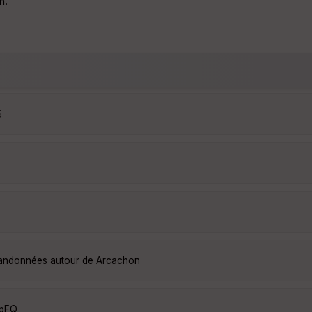
n.
5
 randonnées autour de Arcachon
xpFQ