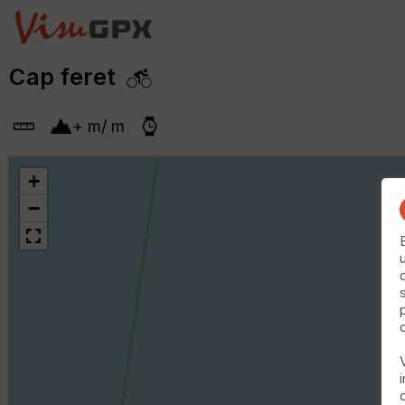
Cap feret
+
m
/
m
+
−