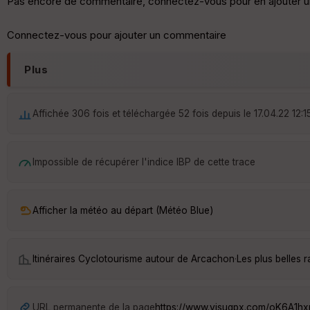
Pas encore de commentaire, connectez-vous pour en ajouter u
Connectez-vous pour ajouter un commentaire
Plus
Affichée 306 fois et téléchargée 52 fois depuis le 17.04.22 12:1
Impossible de récupérer l'indice IBP de cette trace
Afficher la météo au départ (Météo Blue)
Itinéraires Cyclotourisme autour de
Arcachon
·
Les plus belles
URL permanente de la page
https://www.visugpx.com/oK6A1h