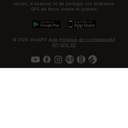
terrain, d'analyser et de partager vos itinéraires
GPS de façon simple et gratuite
© 2026 VisuGPX
Aide
Politique de confidentialité
API
GPX 3D