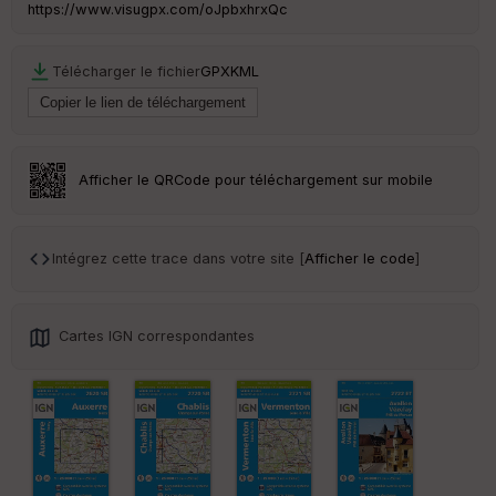
ss
https://www.visugpx.com/oJpbxhrxQc
eu
r
Télécharger le fichier
GPX
KML
Tr
an
sp
ar
en
Afficher le QRCode pour téléchargement sur mobile
ce
Po
Intégrez cette trace dans votre site [
Afficher le code
]
int
illé
s
Cartes IGN correspondantes
S
e
n
s
St