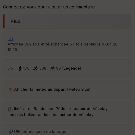
he
Connectez-vous pour ajouter un commentaire
r
d
é
Plus
p
ar
t
Affichée 869 fois et téléchargée 57 fois depuis le 07.04.20
ar
15:25
ri
v
é
e
176
308
96 [
Légende
]
C
ou
le
Afficher la météo au départ (Météo Blue)
ur
Itinéraires Randonnée Pédestre autour de
Vézelay
·
Les plus belles randonnées autour de Vézelay
Ep
ai
URL permanente de la page