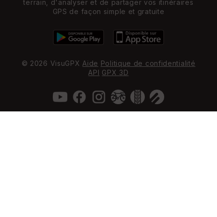
terrain, d'analyser et de partager vos itinéraires
GPS de façon simple et gratuite
© 2026 VisuGPX
Aide
Politique de confidentialité
API
GPX 3D