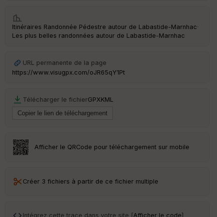
e
w
Itinéraires Randonnée Pédestre autour de
Labastide-Marnhac
·
Les plus belles randonnées autour de Labastide-Marnhac
URL permanente de la page
https://www.visugpx.com/oJR65qY1Pt
Télécharger le fichier
GPX
KML
Afficher le QRCode pour téléchargement sur mobile
Créer 3 fichiers à partir de ce fichier multiple
Intégrez cette trace dans votre site [
Afficher le code
]