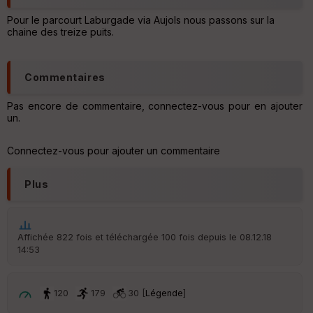
Pour le parcourt Laburgade via Aujols nous passons sur la
Tr
chaine des treize puits.
an
sp
ar
en
Commentaires
ce
Pas encore de commentaire, connectez-vous pour en ajouter
un.
Po
int
illé
Connectez-vous pour ajouter un commentaire
s
Plus
S
e
n
s
Affichée 822 fois et téléchargée 100 fois depuis le 08.12.18
14:53
St
re
120
179
30 [
Légende
]
et
Vi