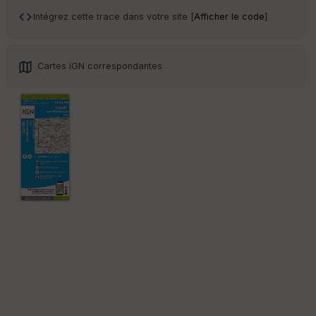
Ep
ai
Intégrez cette trace dans votre site [
Afficher le code
]
ss
eu
r
Cartes IGN correspondantes
Tr
an
sp
ar
en
ce
Po
int
illé
s
S
e
n
s