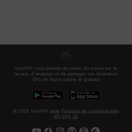
St
re
et
Vi
e
w
VisuGPX vous permet de créer, de suivre sur le
terrain, d'analyser et de partager vos itinéraires
GPS de façon simple et gratuite
© 2026 VisuGPX
Aide
Politique de confidentialité
API
GPX 3D