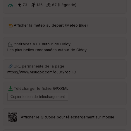
t
73
136
67 [
Légende
]
ar
ri
v
Afficher la météo au départ (Météo Blue)
é
e
Itinéraires VTT autour de
Clécy
·
Fil
Les plus belles randonnées autour de Clécy
tr
e
P
URL permanente de la page
OI
https://www.visugpx.com/oJ3r2rocHO
C
Télécharger le fichier
GPX
KML
ou
le
ur
Afficher le QRCode pour téléchargement sur mobile