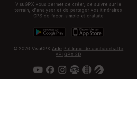
VisuGPX vous permet de créer, de suivre sur le
terrain, d'analyser et de partager vos itinéraires
GPS de façon simple et gratuite
© 2026 VisuGPX
Aide
Politique de confidentialité
API
GPX 3D