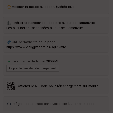
ri
v
Afficher la météo au départ (Météo Blue)
é
e
Itinéraires Randonnée Pédestre autour de
Flamanville
·
C
Les plus belles randonnées autour de Flamanville
ou
le
ur
URL permanente de la page
https://www.visugpx.com/o4QqtZ2mtc
Télécharger le fichier
GPX
KML
Ep
ai
ss
eu
r
Afficher le QRCode pour téléchargement sur mobile
Tr
an
sp
Intégrez cette trace dans votre site [
Afficher le code
]
ar
en