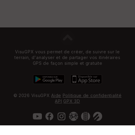
VisuGPX vous permet de créer, de suivre sur le
terrain, d'analyser et de partager vos itinéraires
GPS de façon simple et gratuite
© 2026 VisuGPX
Aide
Politique de confidentialité
API
GPX 3D