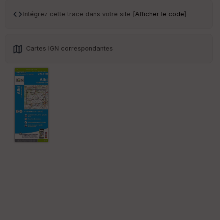
ce
Intégrez cette trace dans votre site [
Afficher le code
]
Po
int
illé
Cartes IGN correspondantes
s
S
e
n
s
St
re
et
Vi
e
w