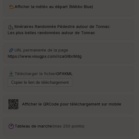
ri
v
Afficher la météo au départ (Météo Blue)
é
e
Itinéraires Randonnée Pédestre autour de
Tonnac
·
C
Les plus belles randonnées autour de Tonnac
ou
le
ur
URL permanente de la page
https://www.visugpx.com/nzaGI8xWdg
Télécharger le fichier
GPX
KML
Ep
ai
ss
eu
r
Afficher le QRCode pour téléchargement sur mobile
Tr
an
sp
Tableau de marche
(max 250 points)
ar
en