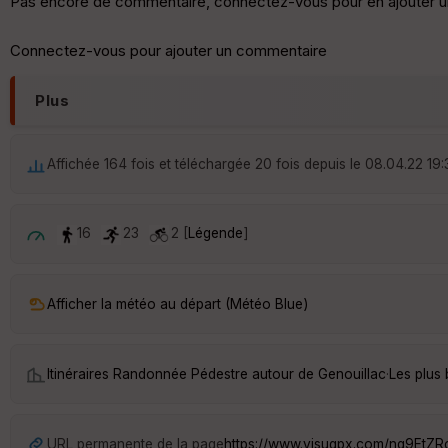
Pas encore de commentaire, connectez-vous pour en ajouter u
Connectez-vous pour ajouter un commentaire
Plus
Affichée 164 fois et téléchargée 20 fois depuis le 08.04.22 19:
16
23
2 [
Légende
]
Afficher la météo au départ (Météo Blue)
Itinéraires Randonnée Pédestre autour de
Genouillac
·
Les plus
URL permanente de la page
https://www.visugpx.com/nq9EtZ