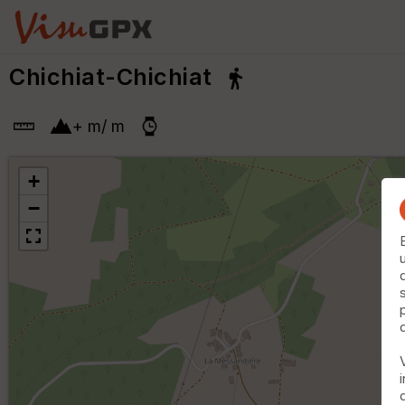
Chichiat-Chichiat
+
m
/
m
+
−