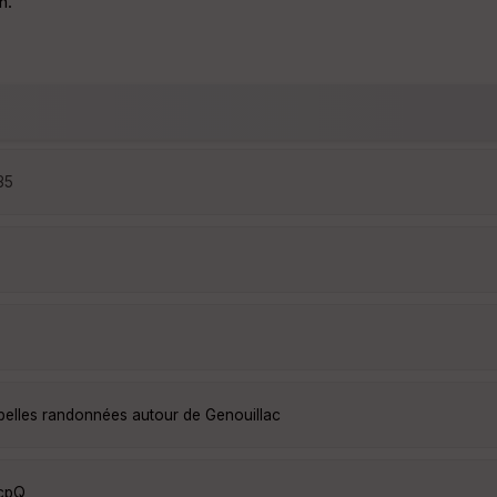
n.
35
 belles randonnées autour de Genouillac
RcpQ