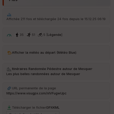
Ep
ai
Affichée 211 fois et téléchargée 24 fois depuis le 15.12.25 06:19
ss
eu
r
35
51
5 [
Légende
]
Tr
an
sp
Afficher la météo au départ (Météo Blue)
ar
en
ce
Itinéraires Randonnée Pédestre autour de
Mesquer
·
Les plus belles randonnées autour de Mesquer
Po
int
illé
URL permanente de la page
s
https://www.visugpx.com/nlVFugwUpc
S
Télécharger le fichier
GPX
KML
e
n