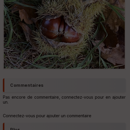
IG
N
Aff
ic
he
r
d
é
p
ar
t
ar
ri
v
é
Commentaires
e
Pas encore de commentaire, connectez-vous pour en ajouter
C
un.
ou
le
ur
Connectez-vous pour ajouter un commentaire
Plus