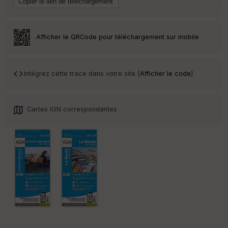
s
St
Afficher le QRCode pour téléchargement sur mobile
re
et
Vi
e
Intégrez cette trace dans votre site [
Afficher le code
]
w
Cartes IGN correspondantes