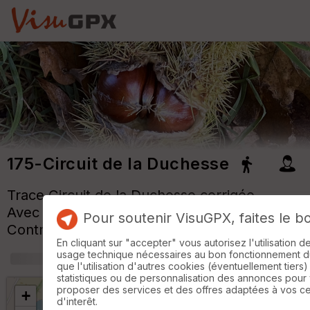
175-Circuit de la Duchesse
Trace
Circuit de la Duchesse
corrigée
Avec fond de carte Top25-fr & OpenStreet.
Pour soutenir VisuGPX, faites le b
Contrôle avec carte chaleur "Hmap"
En cliquant sur "accepter" vous autorisez l'utilisation 
usage technique nécessaires au bon fonctionnement du 
+
m
que l'utilisation d'autres cookies (éventuellement tiers)
statistiques ou de personnalisation des annonces pour
proposer des services et des offres adaptées à vos c
+
d'interêt.