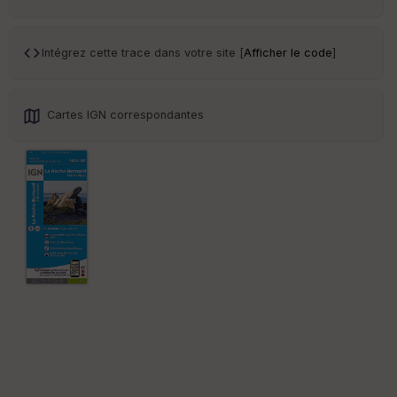
int
illé
s
Intégrez cette trace dans votre site [
Afficher le code
]
S
e
n
Cartes IGN correspondantes
s
St
re
et
Vi
e
w