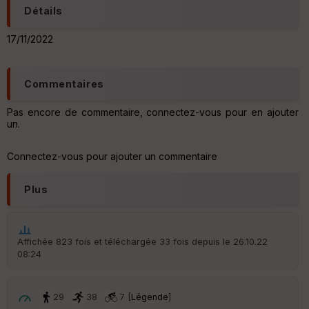
C
Détails
o
u
17/11/2022
v
er
tu
re
Commentaires
IG
N
Pas encore de commentaire, connectez-vous pour en ajouter
un.
Aff
ic
he
Connectez-vous pour ajouter un commentaire
r
d
é
Plus
p
ar
t
Affichée 823 fois et téléchargée 33 fois depuis le 26.10.22
ar
08:24
ri
v
é
e
29
38
7 [
Légende
]