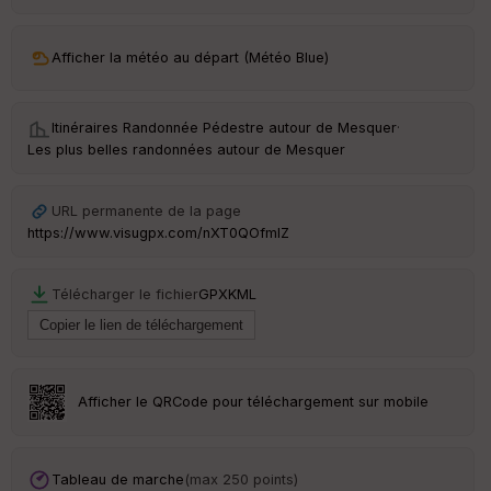
C
ou
le
Afficher la météo au départ (Météo Blue)
ur
Itinéraires Randonnée Pédestre autour de
Mesquer
·
Les plus belles randonnées autour de Mesquer
Ep
ai
URL permanente de la page
ss
https://www.visugpx.com/nXT0QOfmIZ
eu
r
Télécharger le fichier
GPX
KML
Tr
an
sp
ar
en
Afficher le QRCode pour téléchargement sur mobile
ce
Po
Tableau de marche
(max 250 points)