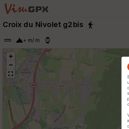
Croix du Nivolet g2bis
+
m
/
m
+
−