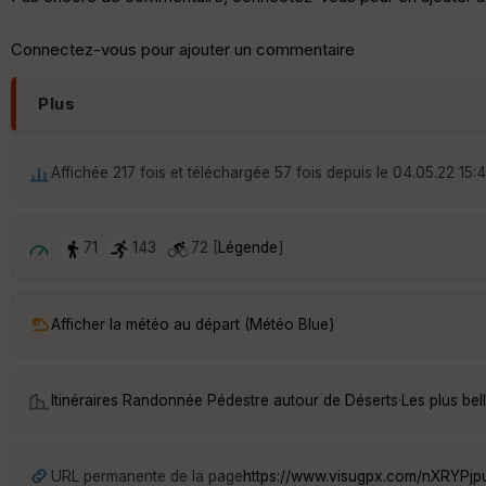
Connectez-vous pour ajouter un commentaire
Plus
Affichée 217 fois et téléchargée 57 fois depuis le 04.05.22 15:
71
143
72 [
Légende
]
Afficher la météo au départ (Météo Blue)
Itinéraires Randonnée Pédestre autour de
Déserts
·
Les plus be
URL permanente de la page
https://www.visugpx.com/nXRYPj