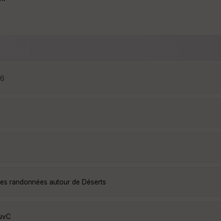
46
lles randonnées autour de Déserts
puvC