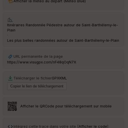
Afficher la météo au départ (Météo Blue)
ri
v
é
e
Itinéraires Randonnée Pédestre autour de
Saint-Barthélemy-le-
Fil
Plain
tr
·
e
Les plus belles randonnées autour de Saint-Barthélemy-le-Plain
P
OI
URL permanente de la page
https://www.visugpx.com/nF48qOqN7X
C
ou
le
Télécharger le fichier
GPX
KML
ur
Afficher le QRCode pour téléchargement sur mobile
Ep
ai
ss
eu
Intégrez cette trace dans votre site [
Afficher le code
]