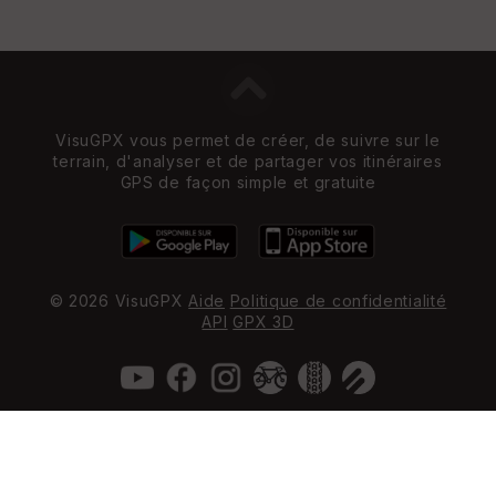
VisuGPX vous permet de créer, de suivre sur le
terrain, d'analyser et de partager vos itinéraires
GPS de façon simple et gratuite
© 2026 VisuGPX
Aide
Politique de confidentialité
API
GPX 3D