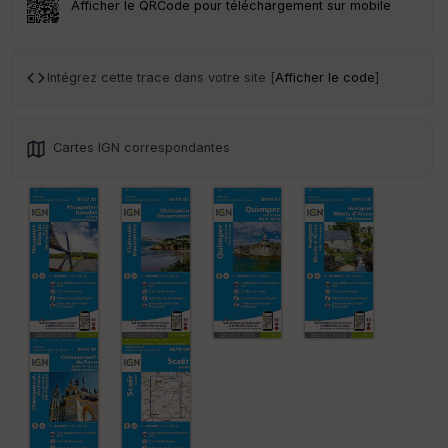
Afficher le QRCode pour téléchargement sur mobile
Ep
Intégrez cette trace dans votre site [
Afficher le code
]
ai
ss
eu
r
Cartes IGN correspondantes
Tr
an
sp
ar
en
ce
Po
int
illé
s
S