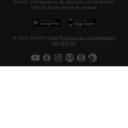
terrain, d'analyser et de partager vos itinéraires
GPS de façon simple et gratuite
© 2026 VisuGPX
Aide
Politique de confidentialité
API
GPX 3D