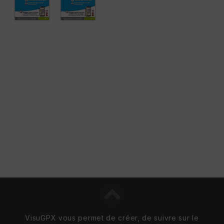
e
n
s
St
re
et
Vi
e
w
VisuGPX vous permet de créer, de suivre sur le