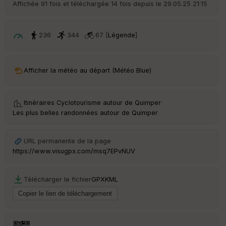
r
Affichée 91 fois et téléchargée 14 fois depuis le 29.05.25 21:15
d
é
p
ar
236
344
67 [
Légende
]
t
ar
Afficher la météo au départ (Météo Blue)
ri
v
é
e
Itinéraires Cyclotourisme autour de
Quimper
·
Les plus belles randonnées autour de Quimper
Fil
tr
e
URL permanente de la page
P
https://www.visugpx.com/msq7EPvNUV
OI
Télécharger le fichier
GPX
KML
C
ou
le
ur