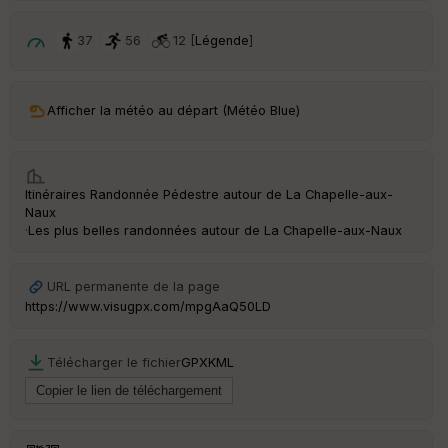
p
ar
t
37
56
12 [
Légende
]
ar
ri
v
Afficher la météo au départ (Météo Blue)
é
e
C
Itinéraires Randonnée Pédestre autour de
La Chapelle-aux-
ou
Naux
le
·
Les plus belles randonnées autour de La Chapelle-aux-Naux
ur
URL permanente de la page
https://www.visugpx.com/mpgAaQ50LD
Ep
ai
Télécharger le fichier
GPX
KML
ss
eu
r