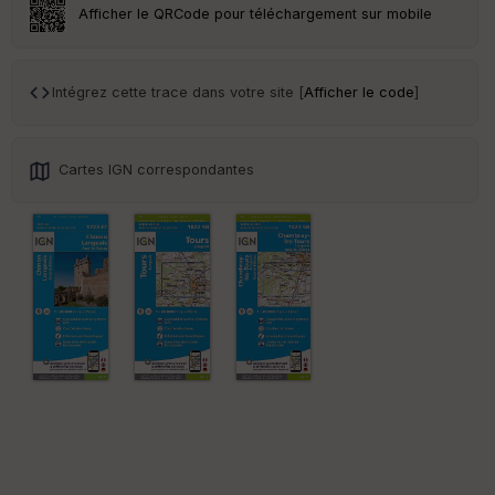
Tr
Afficher le QRCode pour téléchargement sur mobile
an
sp
ar
en
Intégrez cette trace dans votre site [
Afficher le code
]
ce
Po
Cartes IGN correspondantes
int
illé
s
S
e
n
s
St
re
et
Vi
e
w