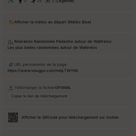
ar
17
25
3 [
Légende
]
t
ar
Afficher la météo au départ (Météo Blue)
ri
v
é
e
Itinéraires Randonnée Pédestre autour de
Wattrelos
·
Les plus belles randonnées autour de Wattrelos
C
ou
le
URL permanente de la page
ur
https://www.visugpx.com/mlijLTWYKk
Télécharger le fichier
GPX
KML
Ep
ai
ss
eu
r
Afficher le QRCode pour téléchargement sur mobile
Tr