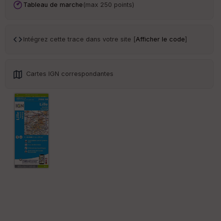
an
Tableau de marche
(max 250 points)
sp
ar
en
ce
Intégrez cette trace dans votre site [
Afficher le code
]
Po
int
Cartes IGN correspondantes
illé
s
S
e
n
s
St
re
et
Vi
e
w