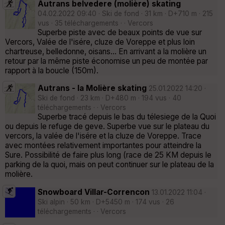
Autrans belvedere (molière) skating
04.02.2022 09:40 · Ski de fond · 31 km · D+710 m · 215
vus · 35 téléchargements · · Vercors
Superbe piste avec de beaux points de vue sur
Vercors, Valée de l'isére, cluze de Voreppe et plus loin
chartreuse, belledonne, oisans... En arrivant a la molière un
retour par la même piste économise un peu de montée par
rapport à la boucle (150m).
Autrans - la Molière skating
25.01.2022 14:20 ·
Ski de fond · 23 km · D+480 m · 194 vus · 40
téléchargements · · Vercors
Superbe tracé depuis le bas du télesiege de la Quoi
ou depuis le refuge de geve. Superbe vue sur le plateau du
vercors, la valée de l'isére et la cluze de Voreppe. Trace
avec montées relativement importantes pour atteindre la
Sure. Possibilité de faire plus long (race de 25 KM depuis le
parking de la quoi, mais on peut continuer sur le plateau de la
molière.
Snowboard Villar-Correncon
13.01.2022 11:04 ·
Ski alpin · 50 km · D+5450 m · 174 vus · 26
téléchargements · · Vercors