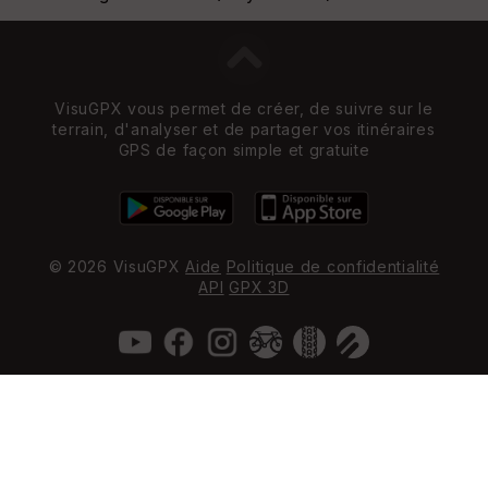
VisuGPX vous permet de créer, de suivre sur le
terrain, d'analyser et de partager vos itinéraires
GPS de façon simple et gratuite
© 2026 VisuGPX
Aide
Politique de confidentialité
API
GPX 3D