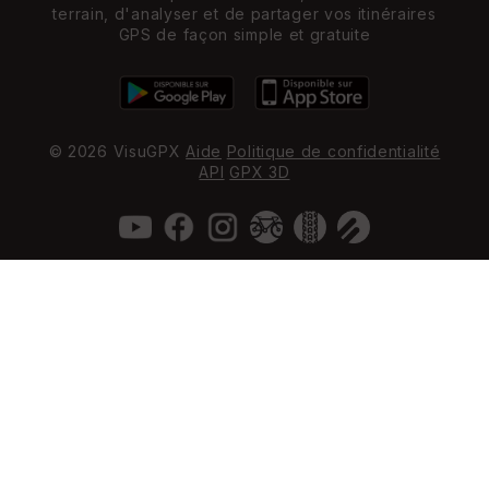
terrain, d'analyser et de partager vos itinéraires
GPS de façon simple et gratuite
© 2026 VisuGPX
Aide
Politique de confidentialité
API
GPX 3D