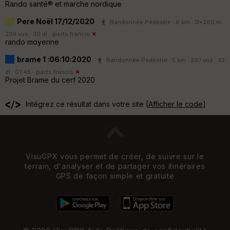
Rando santé® et marche nordique
Pere Noël 17/12/2020
Randonnée Pédestre · 6 km · D+280 m ·
239 vus · 30 dl ·
gierts.francis
rando moyenne
brame 1 :06:10:2020
Randonnée Pédestre · 5 km · 297 vus · 32
dl · 01:45 ·
gierts.francis
Projet Brame du cerf 2020
Intégrez ce résultat dans votre site [
Afficher le code
]
VisuGPX vous permet de créer, de suivre sur le
terrain, d'analyser et de partager vos itinéraires
GPS de façon simple et gratuite