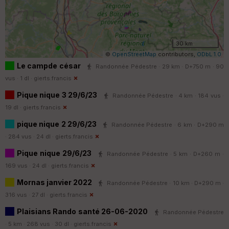
30 km
©
OpenStreetMap
contributors,
ODbL 1.0
Le campde césar
Randonnée Pédestre · 29 km · D+750 m · 90
vus · 1 dl ·
gierts.francis
Pique nique 3 29/6/23
Randonnée Pédestre · 4 km · 184 vus ·
19 dl ·
gierts.francis
pique nique 2 29/6/23
Randonnée Pédestre · 6 km · D+290 m
· 284 vus · 24 dl ·
gierts.francis
Pique nique 29/6/23
Randonnée Pédestre · 5 km · D+260 m ·
169 vus · 24 dl ·
gierts.francis
Mornas janvier 2022
Randonnée Pédestre · 10 km · D+290 m ·
316 vus · 27 dl ·
gierts.francis
Plaisians Rando santé 26-06-2020
Randonnée Pédestre
· 5 km · 268 vus · 30 dl ·
gierts.francis