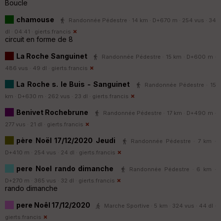
Boucle
chamouse
Randonnée Pédestre · 14 km · D+670 m · 254 vus · 34
dl · 04:41 ·
gierts.francis
circuit en forme de 8
La Roche Sanguinet
Randonnée Pédestre · 15 km · D+600 m ·
486 vus · 49 dl ·
gierts.francis
La Roche s. le Buis - Sanguinet
Randonnée Pédestre · 15
km · D+630 m · 262 vus · 23 dl ·
gierts.francis
Benivet Rochebrune
Randonnée Pédestre · 17 km · D+490 m ·
277 vus · 21 dl ·
gierts.francis
père Noël 17/12/2020 Jeudi
Randonnée Pédestre · 7 km ·
D+410 m · 254 vus · 24 dl ·
gierts.francis
pere Noel rando dimanche
Randonnée Pédestre · 6 km ·
D+270 m · 365 vus · 32 dl ·
gierts.francis
rando dimanche
pere Noêl 17/12/2020
Marche Sportive · 5 km · 324 vus · 44 dl ·
gierts.francis