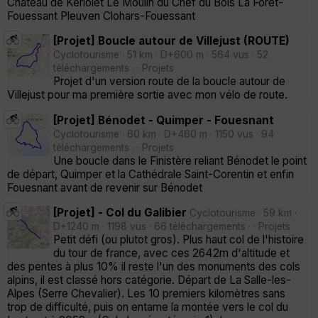
Château de Keriolet Le Moulin du Chef du Bois La Forêt-
Fouessant Pleuven Clohars-Fouessant
[Projet] Boucle autour de Villejust (ROUTE)
Cyclotourisme · 51 km · D+600 m · 564 vus · 52
téléchargements · · Projets
Projet d'un version route de la boucle autour de
Villejust pour ma première sortie avec mon vélo de route.
[Projet] Bénodet - Quimper - Fouesnant
Cyclotourisme · 60 km · D+460 m · 1150 vus · 94
téléchargements · · Projets
Une boucle dans le Finistère reliant Bénodet le point
de départ, Quimper et la Cathédrale Saint-Corentin et enfin
Fouesnant avant de revenir sur Bénodet
[Projet] - Col du Galibier
Cyclotourisme · 59 km ·
D+1240 m · 1198 vus · 66 téléchargements · · Projets
Petit défi (ou plutot gros). Plus haut col de l'histoire
du tour de france, avec ces 2642m d'altitude et
des pentes à plus 10% il reste l'un des monuments des cols
alpins, il est classé hors catégorie. Départ de La Salle-les-
Alpes (Serre Chevalier). Les 10 premiers kilomètres sans
trop de difficulté, puis on entame la montée vers le col du