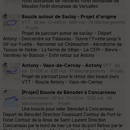
Forêt domaniale de Verrières Forêt domaniale de
Meudon Forêt domaniale de Versailles
Boucle autour de Saclay - Projet d'origine
VTT · 45 km · D+460 m · 896 vus · 74 téléchargements
· · Projets
Projet de parcourt autour de saclay: - Départ
Antony - Descendre sur Palaiseau - Suivre l'Yvette jusqu'à
Gif-sur-Yvette - Remonter sur Châteaufort - Aérodrome de
Tossus-le-Noble - La ferme de Viltain - Le CEPr - Bièvre -
Verrières-le-Buisson - Enfin retour sur Antony
Antony - Vaux-de-Cernay - Antony
VTT · 90
km · D+830 m · 635 vus · 51 téléchargements · · Projets
Projet de parcourt pour le retour des beaux jours
VTT - Boucle Antony - Vaux-de-Cernay
[Projet] Boucle de Bénodet à Concarneau
Cyclotourisme · 56 km · D+520 m · 1032 vus · 96
téléchargements · · Projets
Une boucle pour relier Bénodet à Concarneau:
Depart de Bénodet Direction Fouessant Contour de Port-la-
Foret Contour de la Anse de Saint-Laurent Direction
Concarneau par le bord de mer Le tour du port Retour par le