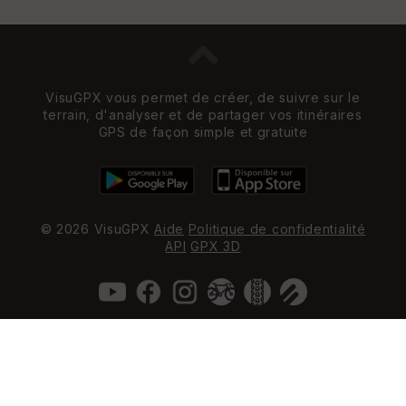
VisuGPX vous permet de créer, de suivre sur le
terrain, d'analyser et de partager vos itinéraires
GPS de façon simple et gratuite
© 2026 VisuGPX
Aide
Politique de confidentialité
API
GPX 3D