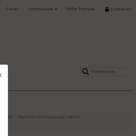
Cartes
Communauté
Offre Premium
Connexion
x
ments · · toulouse bordeaux par cahors
s