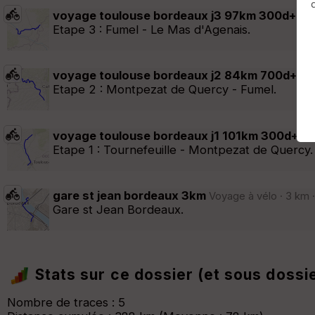
voyage toulouse bordeaux j3 97km 300d+ 3
Afficher la carto
dossier et sous-dossiers
|
ce dossier u
Etape 3 : Fumel - Le Mas d'Agenais.
voyage toulouse bordeaux j2 84km 700d+ 7
Etape 2 : Montpezat de Quercy - Fumel.
voyage toulouse bordeaux j1 101km 300d+ 2
Etape 1 : Tournefeuille - Montpezat de Quercy.
gare st jean bordeaux 3km
Voyage à vélo · 3 km ·
Gare st Jean Bordeaux.
Stats sur ce dossier (et sous dossi
Nombre de traces : 5