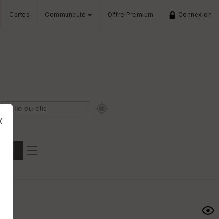
Cartes
Communauté
Offre Premium
Connexion
x
Dénivelé min/max
iers
s