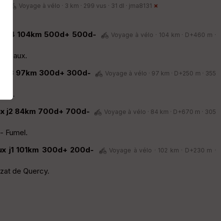
km
Voyage à vélo · 3 km · 299 vus · 31 dl ·
jma8131
ux j4 104km 500d+ 500d-
Voyage à vélo · 104 km · D+460 m ·
ordeaux.
ux j3 97km 300d+ 300d-
Voyage à vélo · 97 km · D+250 m · 355
nais.
ux j2 84km 700d+ 700d-
Voyage à vélo · 84 km · D+670 m · 305
- Fumel.
ux j1 101km 300d+ 200d-
Voyage à vélo · 102 km · D+230 m ·
ezat de Quercy.