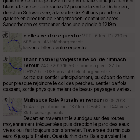
quand il y de la neige à1200m superbe vue sur le jura le mont
blanc etc acces: autoroute a12 prendre la sortie Dudingen ,
direction Schwarzsee, à la sortie de Zolhaus prendre à
gauche en direction de Sangerboden, continuer apres
Sangerboden et stationner dans une epingle à 1219m
clelles centre equestre
VTT · 6 km · D+230 m ·
598 vus · 48 téléchargements ·
liaison clelles centre equestre
thann rosberg vogelsteine col de rimbach
retour
24.07.2013 16:56 · Course à pied · 37 km ·
D+1270 m · 986 vus · 49 téléchargements ·
sortie sur sentier principalement, au départ de thann
pour presque rejoindre le col des perches. sentier parfois
cassant, sortie physique melant de beaux paysages variés.
Mulhouse Bale Prateln et retour
03.05.2013
17:45 · Cyclotourisme · 137 km · D+560 m · 1441 vus ·
39 téléchargements ·
Depart en traversant le sundgau sur des routes
moyennement fréquentées puis direction le parc des eaux
vives ou i fait toujours bon s'arrreter. Traversée du rhin puis
euro 6 jusqu'à Prateln. Quai du rhin dans Bale qui valent le