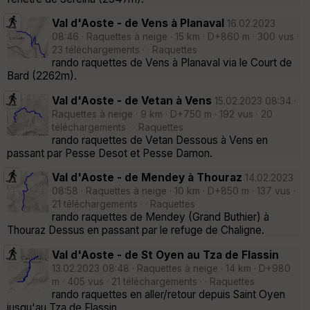
Val d'Aoste - de Vens à Planaval
16.02.2023
08:46 · Raquettes à neige · 15 km · D+860 m · 300 vus ·
23 téléchargements · · Raquettes
rando raquettes de Vens à Planaval via le Court de
Bard (2262m).
Val d'Aoste - de Vetan à Vens
15.02.2023 08:34 ·
Raquettes à neige · 9 km · D+750 m · 192 vus · 20
téléchargements · · Raquettes
rando raquettes de Vetan Dessous à Vens en
passant par Pesse Desot et Pesse Damon.
Val d'Aoste - de Mendey à Thouraz
14.02.2023
08:58 · Raquettes à neige · 10 km · D+850 m · 137 vus ·
21 téléchargements · · Raquettes
rando raquettes de Mendey (Grand Buthier) à
Thouraz Dessus en passant par le refuge de Chaligne.
Val d'Aoste - de St Oyen au Tza de Flassin
13.02.2023 08:48 · Raquettes à neige · 14 km · D+980
m · 405 vus · 21 téléchargements · · Raquettes
rando raquettes en aller/retour depuis Saint Oyen
jusqu'au Tza de Flassin.