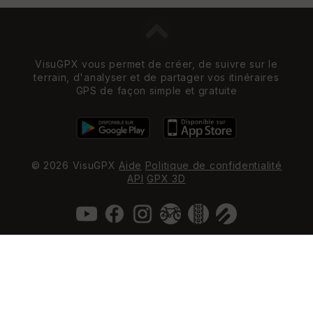
VisuGPX vous permet de créer, de suivre sur le
terrain, d'analyser et de partager vos itinéraires
GPS de façon simple et gratuite
© 2026 VisuGPX
Aide
Politique de confidentialité
API
GPX 3D