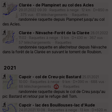
Clarée - de Plampinet au col des Acles
29.01.2022 09:39 · Raquettes à neige · 12 km · D+850 m
· 375 vus · 61 téléchargements · · Raquettes
randonnée raquette depuis Plampinet jusqu'au col
des Acles.
Clarée - Névache-Forêt de la Clarée
28.01.2022
11:02 · Raquettes à neige · 9 km · D+430 m · 367 vus ·
57 téléchargements · · Raquettes
randonnée raquette en aller/retour depuis Névache
dans la forêt de la Clarée en suivant le torrent de Roubion.
2021
Capcir - col de Creu-pic Bastard
25.01.2021
10:00 · Raquettes à neige · 9 km · D+390 m · 688 vus ·
88 téléchargements ·
· · Raquettes
randonnée raquette depuis le col de Creu jusqu'au
pic Bastard et retour par le refuge dell Torn.
Capcir - lac des Bouillouses-lac d'Aude
24.01.2021 10:08 · Raquettes à neige · 13 km · D+620 m