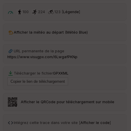
C
ou
100
224
123 [
Légende
]
le
ur
Afficher la météo au départ (Météo Blue)
Ep
URL permanente de la page
ai
https://www.visugpx.com/6LwgafPKNp
ss
eu
r
Télécharger le fichier
GPX
KML
Tr
an
sp
ar
Afficher le QRCode pour téléchargement sur mobile
en
ce
Intégrez cette trace dans votre site [
Afficher le code
]
Po
int