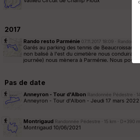
Vatilieu Circuit de Champ Floux
Afficher la carto
dossier et sous-dossiers
|
ce dossier u
2017
Rando resto Parménie
07.11.2017 18:09 · Randonné
Garés au parking des tennis de Beaucroissant (li
non balisé à l'est du cimetière nous conduira à 
journée) nous mènera à Parménie. Nous poursui
Pas de date
Anneyron - Tour d'Albon
Randonnée Pédestre · 14
Anneyron - Tour d'Albon - Jeudi 17 mars 2022
Montrigaud
Randonnée Pédestre · 15 km · D+390 m ·
Montrigaud 10/06/2021