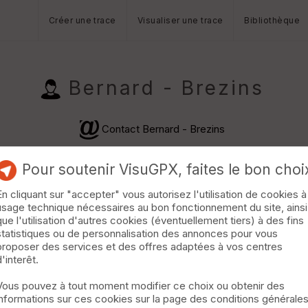
Créer une trace
Visualiser une trace
Bibliothèque
Bernard - Brezins
Contact Bernard - Brezins
Pour soutenir VisuGPX, faites le bon choi
En cliquant sur "accepter" vous autorisez l'utilisation de cookies à
usage technique nécessaires au bon fonctionnement du site, ainsi
que l'utilisation d'autres cookies (éventuellement tiers) à des fins
statistiques ou de personnalisation des annonces pour vous
proposer des services et des offres adaptées à vos centres
d'interêt.
Vous pouvez à tout moment modifier ce choix ou obtenir des
· Randonnée Pédestre · 11 km · D+400 m · 294 vus · 64 télécharg
informations sur ces cookies sur la page des conditions générale