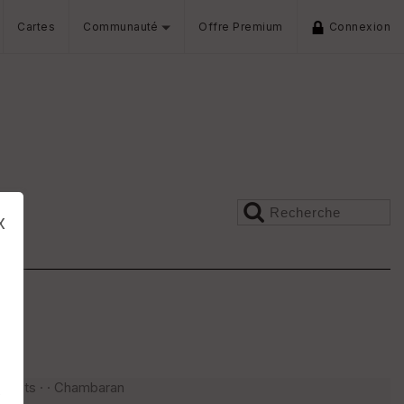
Cartes
Communauté
Offre Premium
Connexion
x
ements · · Chambaran
s