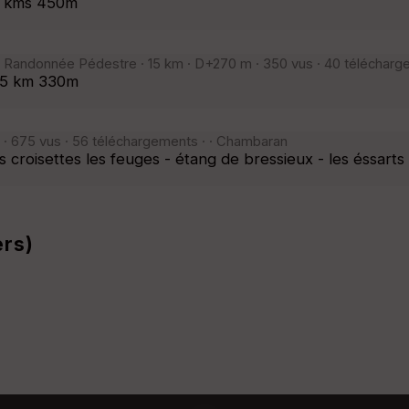
17 kms 450m
Randonnée Pédestre · 15 km · D+270 m · 350 vus · 40 télécharg
 15 km 330m
· 675 vus · 56 téléchargements · · Chambaran
es croisettes les feuges - étang de bressieux - les éssarts
ers)