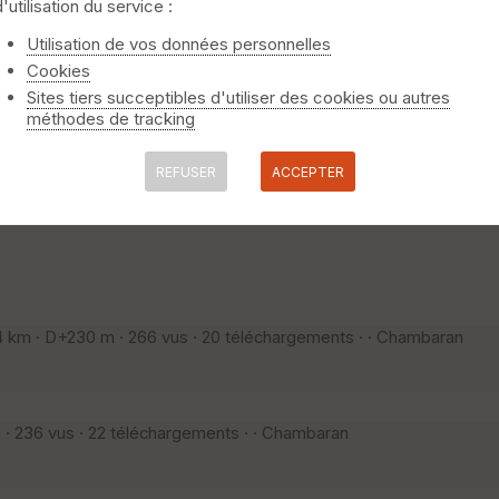
d'utilisation du service :
niquement
⚠️ Selon le nombre de traces l'affichage peut-être long
Utilisation de vos données personnelles
Cookies
Sites tiers succeptibles d'utiliser des cookies ou autres
méthodes de tracking
e Pédestre · 14 km · D+380 m · 884 vus · 116 téléchargements · ·
eu-dit Le Clos), nous partirons plein ouest, longerons plu
REFUSER
ACCEPTER
la Rivoire puis nous entrerons dans la forêt. A partir du 
vrons jusqu'à la
 km · D+230 m · 266 vus · 20 téléchargements · · Chambaran
 236 vus · 22 téléchargements · · Chambaran