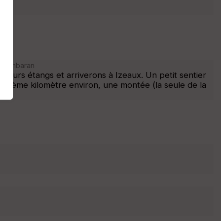
 Chambaran
sieurs étangs et arriverons à Izeaux. Un petit sentier
septième kilomètre environ, une montée (la seule de la