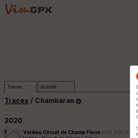
Traces
Activité
Traces
/ Chambaran
Dossier Chambaran (n°763)
2020
Trier
Vatilieu Circuit de Champ Floux
03.12.2020 11:00 