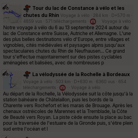
Tour du lac de Constance à vélo et les
chutes du Rhin
Voyage à vélo · 284 km · D+570 m ·
4859 vus · 571 téléchargements ·
· · Voyage à vélo
Notre voyage à vélo du 6 au 13 septembre 2024 autour du
lac de Constance entre Suisse, Autriche et Allemagne. L'une
des plus belles destinations vélo d'Europe, entre villages et
vignobles, cités médiévales et paysages alpins jusqu'aux
spectaculaires chutes du Rhin de Neufhausen... Ce grand
tour s'effectue majoritairement sur des pistes cyclables
aménagées et balisées, avec de nombreuses p
La vélodyssée de la Rochelle à Bordeaux
Voyage à vélo · 503 km · D+630 m · 6360 vus · 654
téléchargements ·
· · Voyage à vélo
Au départ de la Rochelle, la Vélodyssée suit la côte jusqu'à la
station balnéaire de Châtelaillon, puis les bords de la
Charente vers Rochefort et les marais de Brouage. Après les
chenaux ostréicoles de Marennes et la Tremblade, la Côte
de Beauté vers Royan. La piste cède ensuite la place au bac
pour la traversée de l'estuaire de la Gironde puis, s'étire plein
sud entre l'océan et l