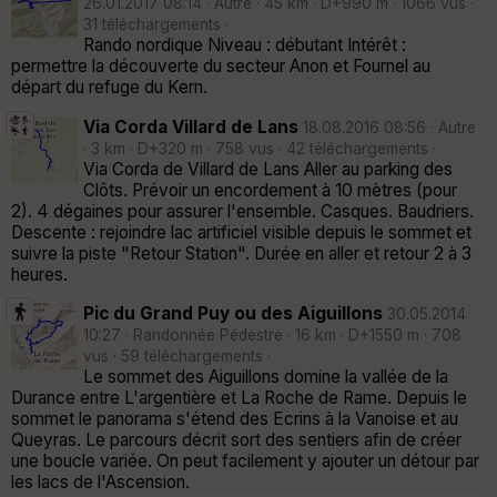
26.01.2017 08:14 · Autre · 45 km · D+990 m · 1066 vus ·
31 téléchargements ·
Rando nordique Niveau : débutant Intérêt :
permettre la découverte du secteur Anon et Fournel au
départ du refuge du Kern.
Via Corda Villard de Lans
18.08.2016 08:56 · Autre
· 3 km · D+320 m · 758 vus · 42 téléchargements ·
Via Corda de Villard de Lans Aller au parking des
Clôts. Prévoir un encordement à 10 mètres (pour
2). 4 dégaines pour assurer l'ensemble. Casques. Baudriers.
Descente : rejoindre lac artificiel visible depuis le sommet et
suivre la piste "Retour Station". Durée en aller et retour 2 à 3
heures.
Pic du Grand Puy ou des Aiguillons
30.05.2014
10:27 · Randonnée Pédestre · 16 km · D+1550 m · 708
vus · 59 téléchargements ·
Le sommet des Aiguillons domine la vallée de la
Durance entre L'argentière et La Roche de Rame. Depuis le
sommet le panorama s'étend des Ecrins à la Vanoise et au
Queyras. Le parcours décrit sort des sentiers afin de créer
une boucle variée. On peut facilement y ajouter un détour par
les lacs de l'Ascension.