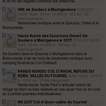
N, le Pic de l'Aiguille constitue une antécime.
HRE de Souliers à Montgenèvre
27.02.2017
08:06 · Autre · 50 km · D+1910 m · 432 vus · 29
téléchargements ·
Randonnée nordique entre le Queyras, l'Italie et le
Briançonnais.
Haute Route des Escartons (hiver) De
Souliers à Montgenevre 2017
27.02.2017 08:06 ·
Autre · 50 km · D+1910 m · 781 vus · 47
téléchargements ·
De Souliers dans le Queyras à Montgenevre dans le
Brianconnais à ski de fond de randonnée nordique avec
camping hivernal au Col Chabaud.
RANDO NORDIC COL D'ANON, REFUGE DU
KERN, VALLEE DU FOURNEL
Autre · 31 km · D+1070
m · 1044 vus · 55 téléchargements ·
Rando nordic facile Peut s'articuler autour du
refuge du Kern ou bien réalisée en une seule fois ou en core
en 2 petites journées individualisées.
RN 2017 Col d'ânon-vallée du fournel