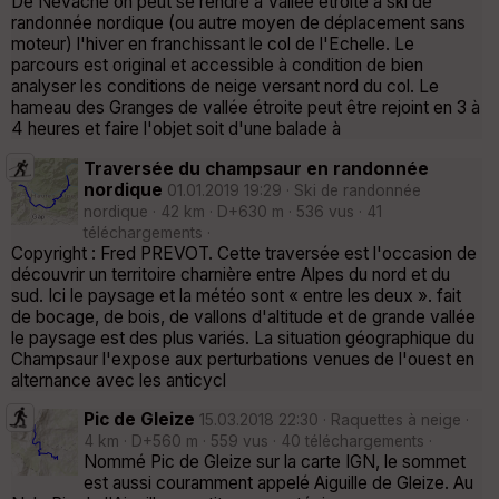
De Névache on peut se rendre à Vallée étroite à ski de
randonnée nordique (ou autre moyen de déplacement sans
moteur) l'hiver en franchissant le col de l'Echelle. Le
parcours est original et accessible à condition de bien
analyser les conditions de neige versant nord du col. Le
hameau des Granges de vallée étroite peut être rejoint en 3 à
4 heures et faire l'objet soit d'une balade à
Traversée du champsaur en randonnée
nordique
01.01.2019 19:29 · Ski de randonnée
nordique · 42 km · D+630 m · 536 vus · 41
téléchargements ·
Copyright : Fred PREVOT. Cette traversée est l'occasion de
découvrir un territoire charnière entre Alpes du nord et du
sud. Ici le paysage et la météo sont « entre les deux ». fait
de bocage, de bois, de vallons d'altitude et de grande vallée
le paysage est des plus variés. La situation géographique du
Champsaur l'expose aux perturbations venues de l'ouest en
alternance avec les anticycl
Pic de Gleize
15.03.2018 22:30 · Raquettes à neige ·
4 km · D+560 m · 559 vus · 40 téléchargements ·
Nommé Pic de Gleize sur la carte IGN, le sommet
est aussi couramment appelé Aiguille de Gleize. Au