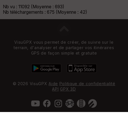
Nb vu : 11092 (Moyenne : 693)
Nb téléchargements : 675 (Moyenne : 42)
VisuGPX vous permet de créer, de suivre sur le
terrain, d'analyser et de partager vos itinéraires
GPS de façon simple et gratuite
© 2026 VisuGPX
Aide
Politique de confidentialité
API
GPX 3D