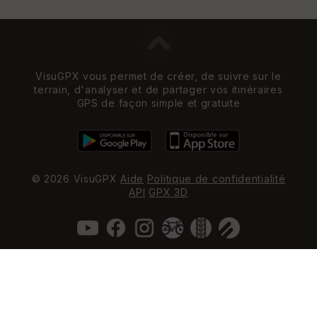
VisuGPX vous permet de créer, de suivre sur le
terrain, d'analyser et de partager vos itinéraires
GPS de façon simple et gratuite
© 2026 VisuGPX
Aide
Politique de confidentialité
API
GPX 3D