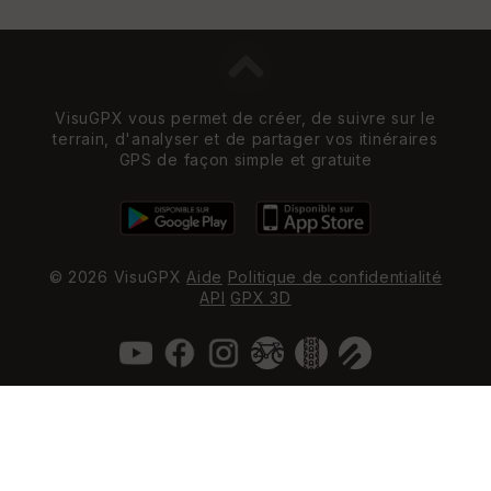
VisuGPX vous permet de créer, de suivre sur le
terrain, d'analyser et de partager vos itinéraires
GPS de façon simple et gratuite
© 2026 VisuGPX
Aide
Politique de confidentialité
API
GPX 3D