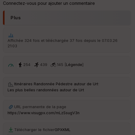
Connectez-vous pour ajouter un commentaire
Po
int
illé
Plus
s
S
e
Affichée 324 fois et téléchargée 37 fois depuis le 07.03.26
n
21:03
s
254
439
145 [
Légende
]
St
re
et
Vi
Itinéraires Randonnée Pédestre autour de
Urt
·
e
Les plus belles randonnées autour de Urt
w
URL permanente de la page
https://www.visugpx.com/mLzSsugV3n
Télécharger le fichier
GPX
KML