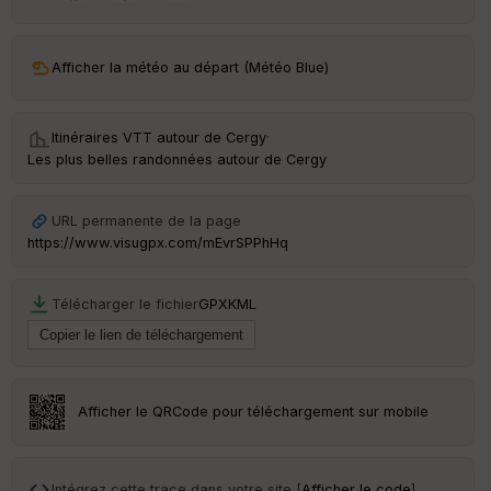
ar
ri
v
Afficher la météo au départ (Météo Blue)
é
e
Itinéraires VTT autour de
Cergy
·
C
Les plus belles randonnées autour de Cergy
ou
le
ur
URL permanente de la page
https://www.visugpx.com/mEvrSPPhHq
Télécharger le fichier
GPX
KML
Ep
ai
ss
eu
r
Afficher le QRCode pour téléchargement sur mobile
Tr
an
sp
Intégrez cette trace dans votre site [
Afficher le code
]