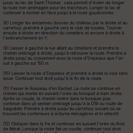
jusqu'au lac de Saint-Thomas : cela permet d'éviter de longer
la route non aménagée pour les marcheurs. Longer le lac et
continuer à monter en face jusqu'à la route goudronnée.
(8) Longer les anciennes douves du château par la droite et au
Ep
carrefour, prendre à gauche vers le club de boules. Tourner
ai
ensuite à droite en direction du cimetière et encore à droite à
ss
l'embranchement en Y.
eu
r
(9) Laisser à gauche la rue allant au cimetière et prendre le
chemin ombragé à droite, jusqu'à retrouver la route. Prendre à
droite jusqu'au croisement avec la route d'Empeaux que l'on
Tr
suit à gauche sur 150 m.
an
sp
(10) Laisser la route d'Empeaux et prendre à droite la voie sans
ar
issue. Continuer tout droit jusqu'à la fin de la route.
en
ce
(11) Passer le Ruisseau d’en Bachet. La route se continue en
chemin qui monte en suivant l'orée du bosquet à main droite.
Après un coude, le chemin rentre dans le bosquet puis
Po
continue dans un sentier ombragé jusqu'à la D19 ou route de
int
Saiguède. Prendre à droite jusqu'au carrefour suivant où se
illé
trouvent les conteneurs à ordures ménagères et tri sélectif.
s
(12) Obliquer dans la 1re et continuer en suivant l'orée du Bois
de Nérat. Lorsque la route fait un coude, continuer tout droit
S