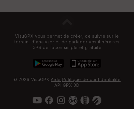
VisuGPX vous permet de créer, de suivre sur le
terrain, d'analyser et de partager vos itinéraires
GPS de façon simple et gratuite
© 2026 VisuGPX
Aide
Politique de confidentialité
API
GPX 3D