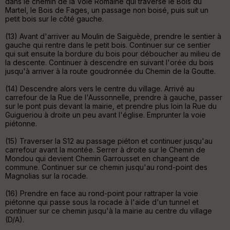
dans le chemin de la Voie Romaine qui traverse le Bois du
e
Martel, le Bois de Fages, un passage non boisé, puis suit un
n
petit bois sur le côté gauche.
s
(13) Avant d'arriver au Moulin de Saiguède, prendre le sentier à
gauche qui rentre dans le petit bois. Continuer sur ce sentier
qui suit ensuite la bordure du bois pour déboucher au milieu de
St
la descente. Continuer à descendre en suivant l'orée du bois
re
jusqu'à arriver à la route goudronnée du Chemin de la Goutte.
et
Vi
(14) Descendre alors vers le centre du village. Arrivé au
e
carrefour de la Rue de l'Aussonnelle, prendre à gauche, passer
w
sur le pont puis devant la mairie, et prendre plus loin la Rue du
Guigueriou à droite un peu avant l'église. Emprunter la voie
piétonne.
(15) Traverser la S12 au passage piéton et continuer jusqu'au
carrefour avant la montée. Serrer à droite sur le Chemin de
Mondou qui devient Chemin Garrousset en changeant de
commune. Continuer sur ce chemin jusqu'au rond-point des
Magnolias sur la rocade.
(16) Prendre en face au rond-point pour rattraper la voie
piétonne qui passe sous la rocade à l'aide d'un tunnel et
continuer sur ce chemin jusqu'à la mairie au centre du village
(D/A).