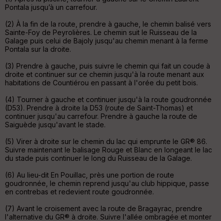
r
Pontala jusqu’à un carrefour.
d
é
(2) À la fin de la route, prendre à gauche, le chemin balisé vers
p
Sainte-Foy de Peyrolières. Le chemin suit le Ruisseau de la
ar
Galage puis celui de Bajoly jusqu'au chemin menant à la ferme
t
Pontala sur la droite.
ar
(3) Prendre à gauche, puis suivre le chemin qui fait un coude à
ri
droite et continuer sur ce chemin jusqu'à la route menant aux
v
habitations de Countiérou en passant à l'orée du petit bois.
é
e
(4) Tourner à gauche et continuer jusqu'à la route goudronnée
(D53). Prendre à droite la D53 (route de Saint-Thomas) et
continuer jusqu'au carrefour. Prendre à gauche la route de
Fil
Saiguède jusqu'avant le stade.
tr
e
(5) Virer à droite sur le chemin du lac qui emprunte le GR® 86.
P
Suivre maintenant le balisage Rouge et Blanc en longeant le lac
OI
du stade puis continuer le long du Ruisseau de la Galage.
(6) Au lieu-dit En Pouillac, près une portion de route
goudronnée, le chemin reprend jusqu'au club hippique, passe
C
en contrebas et redevient route goudronnée.
ou
le
(7) Avant le croisement avec la route de Bragayrac, prendre
ur
l'alternative du GR® à droite. Suivre l'allée ombragée et monter