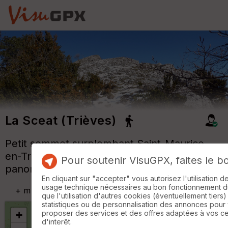
La Sceat (Trièves)
Petit sommet surplombant Saint-Maurice-
en-Trièves, au pied du Mont Barral : beau
Pour soutenir VisuGPX, faites le b
panorama !
En cliquant sur "accepter" vous autorisez l'utilisation 
usage technique nécessaires au bon fonctionnement du 
+
m
que l'utilisation d'autres cookies (éventuellement tiers)
statistiques ou de personnalisation des annonces pour
+
proposer des services et des offres adaptées à vos c
d'interêt.