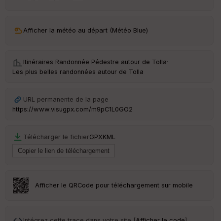
ar
ri
v
Afficher la météo au départ (Météo Blue)
é
e
Itinéraires Randonnée Pédestre autour de
Tolla
·
C
Les plus belles randonnées autour de Tolla
ou
le
ur
URL permanente de la page
https://www.visugpx.com/m9pC1L0GO2
Télécharger le fichier
GPX
KML
Ep
ai
ss
eu
r
Afficher le QRCode pour téléchargement sur mobile
Tr
an
sp
Intégrez cette trace dans votre site [
Afficher le code
]