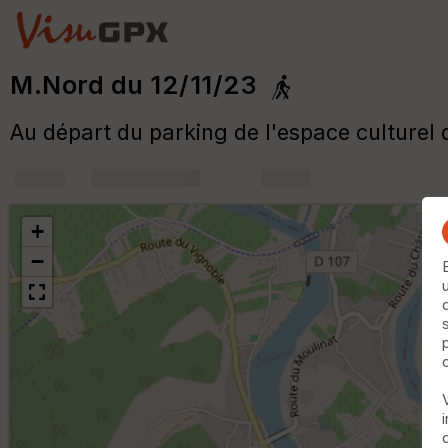
M.Nord du 12/11/23
Au départ du parking de l'espace culturel 
+
m
+
−