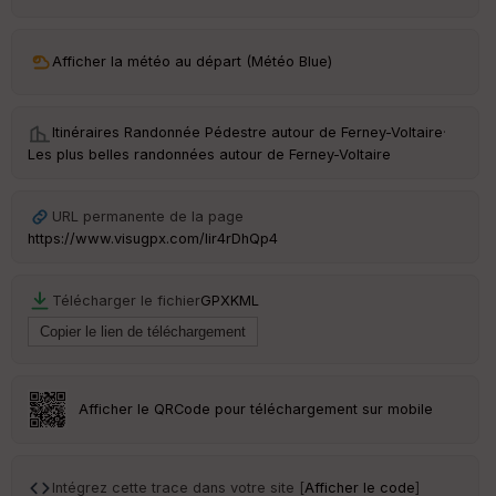
ar
ri
v
Afficher la météo au départ (Météo Blue)
é
e
Itinéraires Randonnée Pédestre autour de
Ferney-Voltaire
·
C
Les plus belles randonnées autour de Ferney-Voltaire
ou
le
ur
URL permanente de la page
https://www.visugpx.com/lir4rDhQp4
Télécharger le fichier
GPX
KML
Ep
ai
ss
eu
r
Afficher le QRCode pour téléchargement sur mobile
Tr
an
sp
Intégrez cette trace dans votre site [
Afficher le code
]