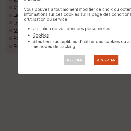
Chaveignes (37120)
Vous pouvez à tout moment modifier ce choix ou obten
informations sur ces cookies sur la page des condition
La Roche-Rigault (86200)
d'utilisation du service :
Lémeré (37120)
Utilisation de vos données personnelles
Monts-sur-Guesnes (86420)
Cookies
Pouant (86200)
Sites tiers succeptibles d'utiliser des cookies ou a
Richelieu (37120)
méthodes de tracking
REFUSER
ACCEPTER