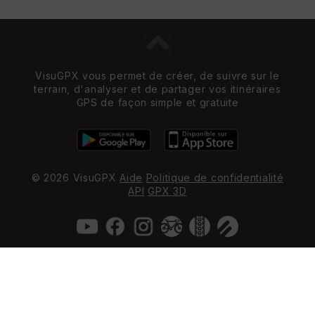
VisuGPX vous permet de créer, de suivre sur le
terrain, d'analyser et de partager vos itinéraires
GPS de façon simple et gratuite
© 2026 VisuGPX
Aide
Politique de confidentialité
API
GPX 3D