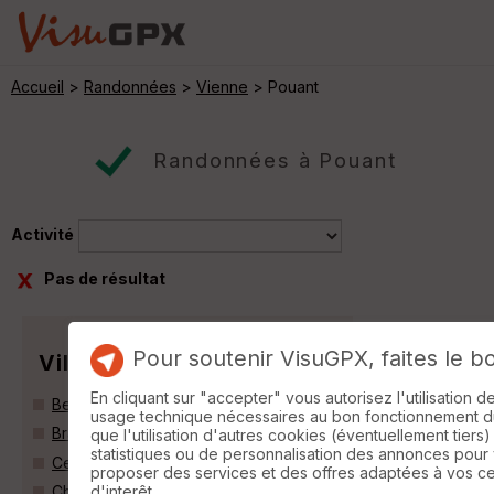
Accueil
>
Randonnées
>
Vienne
> Pouant
Randonnées à Pouant
Activité
Pas de résultat
Pour soutenir VisuGPX, faites le b
Villes
En cliquant sur "accepter" vous autorisez l'utilisation 
Beuxes (86120)
usage technique nécessaires au bon fonctionnement du 
Braye-sous-Faye (37120)
que l'utilisation d'autres cookies (éventuellement tiers)
statistiques ou de personnalisation des annonces pour
Ceaux-en-Loudun (86200)
proposer des services et des offres adaptées à vos c
d'interêt.
Champigny-sur-Veude (37120)