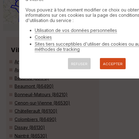
VTT
20 km
130 m
Vous pouvez à tout moment modifier ce choix ou obten
Sortie tranquille roulante: Vieux Poitiers, 732,
informations sur ces cookies sur la page des condition
Pinail, Vouneuil/Vienne, Montgamé 2/3
d'utilisation du service :
chemin, 1/3 route goudronnée »
Utilisation de vos données personnelles
Cookies
Sites tiers succeptibles d'utiliser des cookies ou a
Villes
méthodes de tracking
Antran (86100)
REFUSER
ACCEPTER
Availles-en-Châtellerault (86530)
Beaufou (85170)
Beaumont (86490)
Bonneuil-Matours (86210)
Cenon-sur-Vienne (86530)
Châtellerault (86100)
Colombiers (86490)
Dissay (86130)
Naintré (86530)